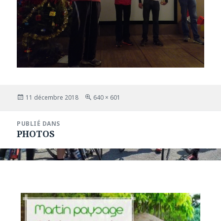
Publié
Taille
11 décembre 2018
640 × 601
le
réelle
Navigation
PUBLIÉ DANS
de
PHOTOS
l’article