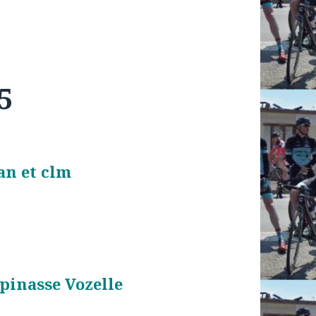
5
an et clm
inasse Vozelle