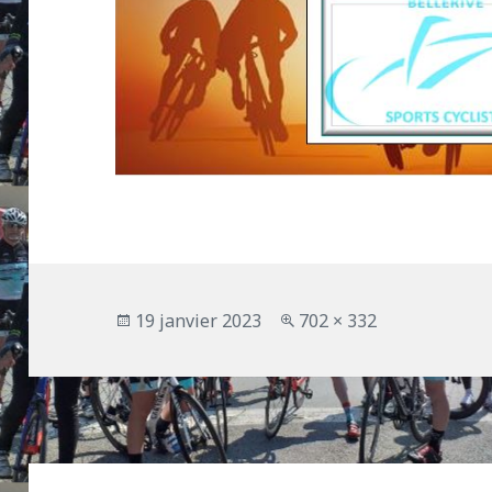
Publié
Taille
19 janvier 2023
702 × 332
le
réelle
Navigation